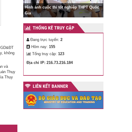
Hình ảnh cuộc thi tốt nghiệp THPT Quốc
Gia
Hình ảnh lễ k
THỐNG KÊ TRUY CẬP
Đang trực tuyến:
2
Hôm nay:
155
Bộ GD&ĐT
ạy, không
Tổng truy cập:
123
Địa chỉ IP: 216.73.216.184
àn và
quán Thụy
hía Thụy
LIÊN KẾT BANNER