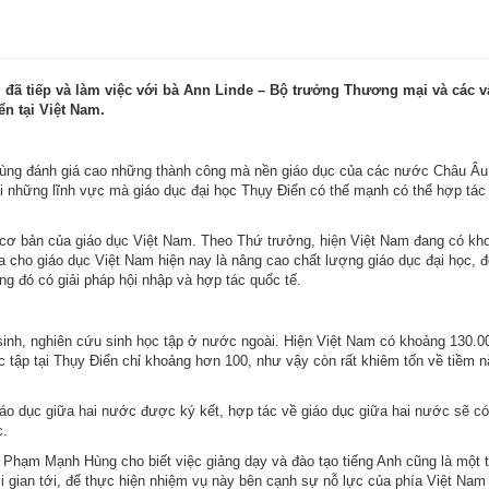
đã tiếp và làm việc với bà Ann Linde – Bộ trưởng Thương mại và các v
n tại Việt Nam.
ùng đánh giá cao những thành công mà nền giáo dục của các nước Châu Âu,
i những lĩnh vực mà giáo dục đại học Thụy Điển có thế mạnh có thể hợp tác
 bản của giáo dục Việt Nam. Theo Thứ trưởng, hiện Việt Nam đang có kho
a cho giáo dục Việt Nam hiện nay là nâng cao chất lượng giáo dục đại học, 
ong đó có giải pháp hội nhập và hợp tác quốc tế.
 sinh, nghiên cứu sinh học tập ở nước ngoài. Hiện Việt Nam có khoảng 130.0
c tập tại Thụy Điển chỉ khoảng hơn 100, như vậy còn rất khiêm tốn về tiềm 
iáo dục giữa hai nước được ký kết, hợp tác về giáo dục giữa hai nước sẽ c
c.
 Phạm Mạnh Hùng cho biết việc giảng dạy và đào tạo tiếng Anh cũng là một t
 gian tới, để thực hiện nhiệm vụ này bên cạnh sự nỗ lực của phía Việt Nam 