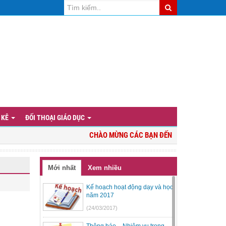
 KÊ
ĐỐI THOẠI GIÁO DỤC
CHÀO MỪNG CÁC BẠN ĐẾN VỚI WEBSITE PHÒN
Mới nhất
Xem nhiều
Kế hoạch hoạt động dạy và học
năm 2017
(24/03/2017)