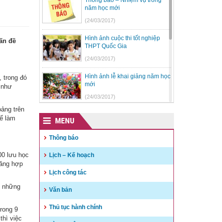
Thông báo – Nhiệm vụ trong
năm học mới
(24/03/2017)
Hình ảnh cuộc thi tốt nghiệp
ấn đề
THPT Quốc Gia
(24/03/2017)
Hình ảnh lễ khai giảng năm học
 trong đó
mới
 như
(24/03/2017)
ảng trên
Tập huấn nghiệp vụ kiểm tra,
để làm
MENU
giám sát và thi hành kỷ luật
trong Đảng
Thông báo
(24/03/2017)
00 lưu học
Lịch – Kế hoạch
Kế hoạch đổi mới giáo dục
năng hợp
nâng cao chất lượng dạy và
Lịch công tác
học
ó những
(24/03/2017)
Văn bản
Thủ tục hành chính
rong 9
thì việc