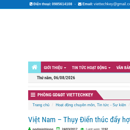
viettechkey@gmail.
Điện thoại:
0985614108
-
Email:
GIỚI THIỆU
TIN TỨC HOẠT ĐỘNG
VĂN B
Thứ năm, 06/08/2026
PHÒNG GD&ĐT VIETTECHKEY
Trang chủ
Hoạt động chuyên môn
,
Tin tức - Sự kiện
Việt Nam – Thụy Điển thúc đẩy hợp
pgdminhlong
24/03/2017
Lượt xem:
1192