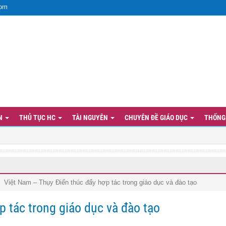
com
ẢN
THỦ TỤC HC
TÀI NGUYÊN
CHUYÊN ĐỀ GIÁO DỤC
THỐNG
Việt Nam – Thụy Điển thúc đẩy hợp tác trong giáo dục và đào tạo
 tác trong giáo dục và đào tạo