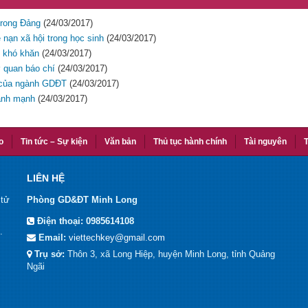
 trong Đảng
(24/03/2017)
 nạn xã hội trong học sinh
(24/03/2017)
o khó khăn
(24/03/2017)
ơ quan báo chí
(24/03/2017)
m của ngành GDĐT
(24/03/2017)
lành mạnh
(24/03/2017)
o
Tin tức – Sự kiện
Văn bản
Thủ tục hành chính
Tài nguyên
T
LIÊN HỆ
 tử
Phòng GD&ĐT Minh Long
Điện thoại:
0985614108
.
Email:
viettechkey@gmail.com
Trụ sở:
Thôn 3, xã Long Hiệp, huyện Minh Long, tỉnh Quảng
Ngãi