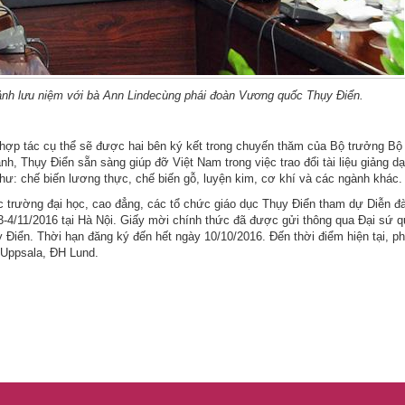
h lưu niệm với bà Ann Lindecùng phái đoàn Vương quốc Thụy Điển.
ung hợp tác cụ thể sẽ được hai bên ký kết trong chuyến thăm của Bộ trưởng 
, Thụy Điển sẵn sàng giúp đỡ Việt Nam trong việc trao đổi tài liệu giảng d
như: chế biến lương thực, chế biến gỗ, luyện kim, cơ khí và các ngành khác.
 trường đại học, cao đẳng, các tổ chức giáo dục Thụy Điển tham dự Diễn đ
3-4/11/2016 tại Hà Nội. Giấy mời chính thức đã được gửi thông qua Đại sứ 
 Điển. Thời hạn đăng ký đến hết ngày 10/10/2016. Đến thời điểm hiện tại, p
 Uppsala, ĐH Lund.