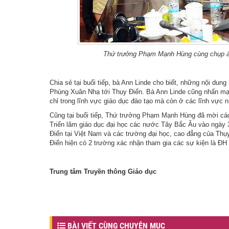
Thứ trưởng Phạm Mạnh Hùng cùng chụp ản
Chia sẻ tại buổi tiếp, bà Ann Linde cho biết, những nội d
Phùng Xuân Nhạ tới Thụy Điển. Bà Ann Linde cũng nhấn mạnh
chỉ trong lĩnh vực giáo dục đào tạo mà còn ở các lĩnh vực 
Cũng tại buổi tiếp, Thứ trưởng Phạm Mạnh Hùng đã mời các
Triển lãm giáo dục đại học các nước Tây Bắc Âu vào ngày 
Điển tại Việt Nam và các trường đại học, cao đẳng của Thụy
Điển hiện có 2 trường xác nhận tham gia các sự kiện là ĐH
Trung tâm Truyền thông Giáo dục
BÀI VIẾT CÙNG CHUYÊN MỤC