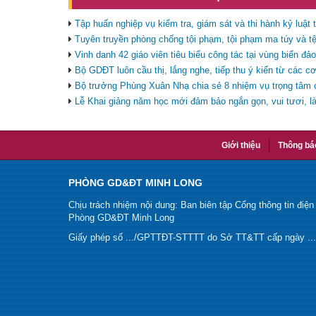
Tập huấn nghiệp vụ kiểm tra, giám sát và thi hành kỷ luật
Tuyên truyền phòng chống tội phạm, tội phạm ma túy và tệ
Vinh danh 42 giáo viên tiêu biểu công tác tại vùng biển đả
Bộ GDĐT luôn cầu thị, lắng nghe, tiếp thu ý kiến từ các c
Bộ trưởng Phùng Xuân Nhạ chia sẻ 8 nhiệm vụ trọng tâ
Lễ Khai giảng năm học mới đảm bảo ngắn gọn, vui tươi, 
Giới thiệu
Thông bá
PHÒNG GD&ĐT MINH LONG
Chịu trách nhiệm nội dung: Ban biên tập Cổng thông tin điện
Phòng GD&ĐT Minh Long
Giấy phép số .../GPTTĐT-STTTT do Sở TT&TT cấp ngày ...