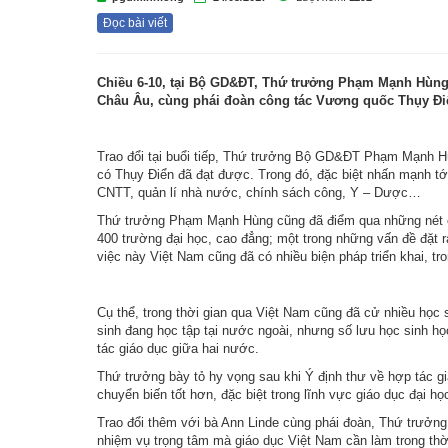
Đọc bài viết
Chiều 6-10, tại Bộ GD&ĐT, Thứ trưởng Phạm Mạnh Hùng 
Châu Âu, cùng phái đoàn công tác Vương quốc Thụy Điể
Trao đổi tại buổi tiếp, Thứ trưởng Bộ GD&ĐT Phạm Mạnh H
có Thụy Điển đã đạt được. Trong đó, đặc biệt nhấn mạnh tớ
CNTT, quản lí nhà nước, chính sách công, Y – Dược…
Thứ trưởng Phạm Mạnh Hùng cũng đã điểm qua những nét cơ
400 trường đại học, cao đẳng; một trong những vấn đề đặt r
việc này Việt Nam cũng đã có nhiều biện pháp triển khai, tr
Cụ thể, trong thời gian qua Việt Nam cũng đã cử nhiều học
sinh đang học tập tại nước ngoài, nhưng số lưu học sinh họ
tác giáo dục giữa hai nước.
Thứ trưởng bày tỏ hy vọng sau khi Ý định thư về hợp tác g
chuyển biến tốt hơn, đặc biệt trong lĩnh vực giáo dục đại họ
Trao đổi thêm với bà Ann Linde cùng phái đoàn, Thứ trưởng
nhiệm vụ trọng tâm mà giáo dục Việt Nam cần làm trong thời