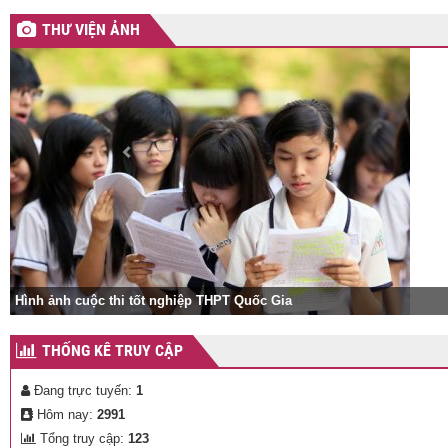
THƯ VIỆN ẢNH
THỐNG KÊ TRUY CẬP
Đang trực tuyến:
1
Hôm nay:
2991
Tổng truy cập:
123