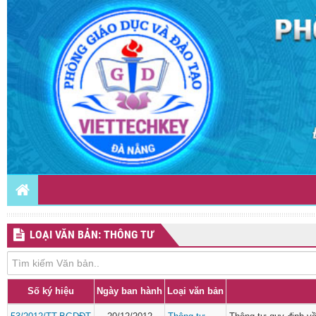
LOẠI VĂN BẢN: THÔNG TƯ
Số ký hiệu
Ngày ban hành
Loại văn bản