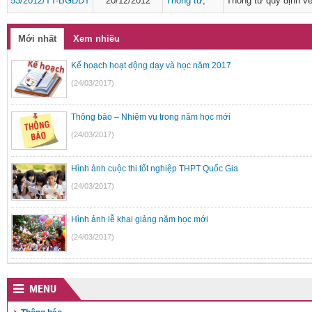
53/2012/TT-BGDĐT
20/12/2012
Thông tư
,
Thông tư quy định về
Mới nhất
Xem nhiều
Kế hoạch hoạt động dạy và học năm 2017
(24/03/2017)
Thông báo – Nhiệm vụ trong năm học mới
(24/03/2017)
Hình ảnh cuộc thi tốt nghiệp THPT Quốc Gia
(24/03/2017)
Hình ảnh lễ khai giảng năm học mới
(24/03/2017)
Tập huấn nghiệp vụ kiểm tra, giám sát và thi hành kỷ luật trong
MENU
(24/03/2017)